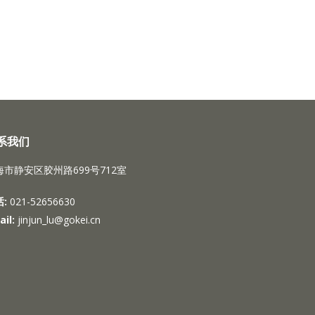
系我们
海市静安区胶州路699号712室
:
021-52656630
il:
jinjun_lu@gokei.cn